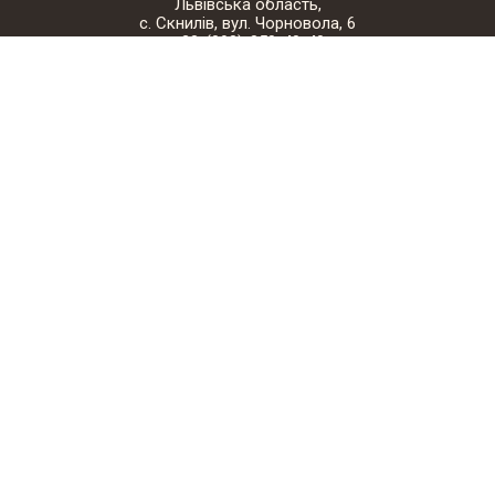
Львівська область,
с. Скнилів, вул. Чорновола, 6
+38-(098)-850-40-40
korobkalviv@gmail.com
Карта сайту
А якісну деревину
ми точно для вас підберемо!
Для бані
Для будівництва
Для підлоги
Для дому
Для тераси