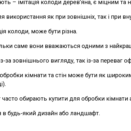
ають – імітація колоди дерев’яна, є міцним та 
використання як при зовнішніх, так і при вну
ія колоди, може бути різна.
ільки саме вони вважаються одними з найкра
-за зовнішнього вигляду, так із-за переваг о
 обробки кімнати та стін може бути як широки
і).
т часто обирають купити для обробки кімнати а
я в будь-який дизайн або ландшафт.