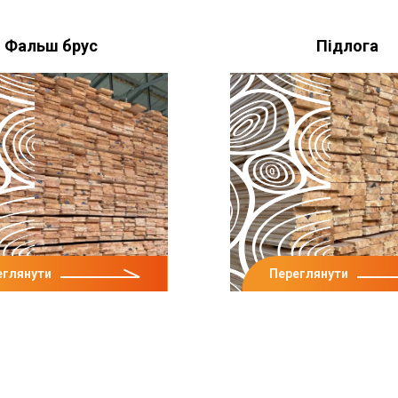
Фальш брус
Підлога
еглянути
Переглянути