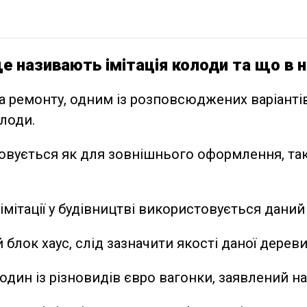
ще називають імітація колоди та що в 
а ремонту, одним із розповсюджених варіанті
олоди.
овується як для зовнішнього оформлення, так 
імітації у будівництві використовується даний
 блок хаус, слід зазначити якості даної дереви
ин із різновидів євро вагонки, заявлений на р