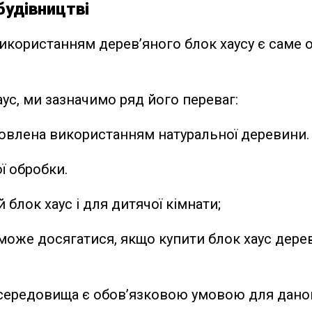
 будівництві
икористанням дерев’яного блок хаусу є саме
аус, ми зазначимо ряд його переваг:
умовлена використанням натуральної деревини.
ї обробки.
блок хаус і для дитячої кімнати;
 може досягатися, якщо купити блок хаус дере
 середовища є обов’язковою умовою для даног