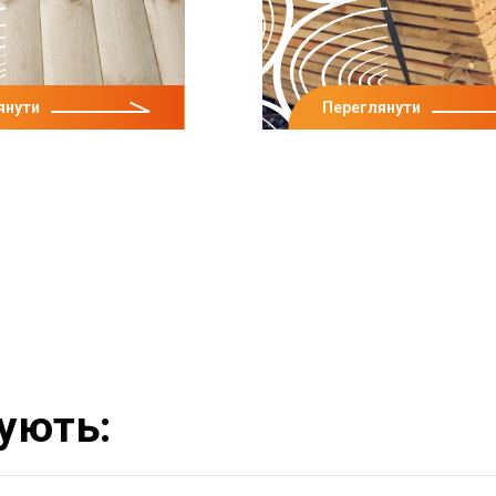
янути
Переглянути
ують: