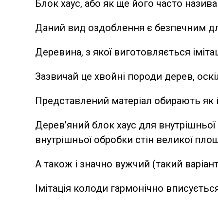
Блок хаус, або як ще його часто назив
Даний вид оздоблення є безпечним для 
Деревина, з якої виготовляється імітац
Зазвичай це хвойні породи дерев, оск
Представлений матеріал обирають як із
Дерев’яний блок хаус для внутрішньої
внутрішньої обробки стін великої площ
А також і значно вужчий (такий варіан
Імітація колоди гармонічно вписуєтьс