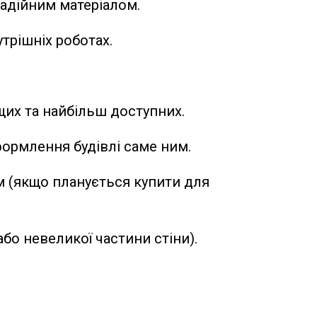
надійним матеріалом.
трішніх роботах.
щих та найбільш доступних.
формлення будівлі саме ним.
м (якщо планується купити для
бо невеликої частини стіни).